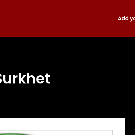
Add yo
Surkhet